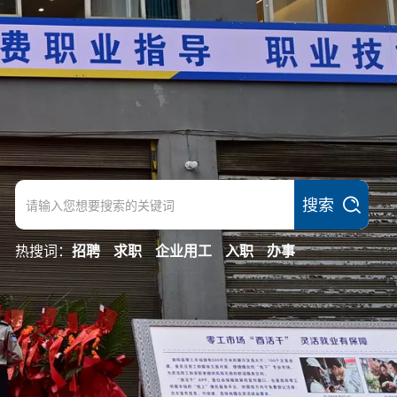
搜索
热搜词：
招聘
求职
企业用工
入职
办事