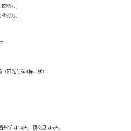
礼仪能力；
创业能力。
：
日
场（阳光佳苑4栋二楼）
州学习14天，顶岗见习5天。